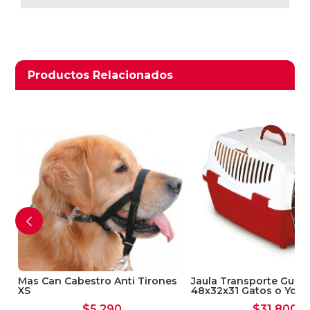
Ver Carrito
Productos relacionados
Productos Relacionados
Seguir Comprando
Mas Can Cabestro Anti Tirones
Jaula Transporte Gulliv
XS
48x32x31 Gatos o York
$
5.290
$
31.800