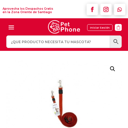
Aprovecha los Despachos Gratis
en la Zona Oriente de Santiago

Iniciar Sesión