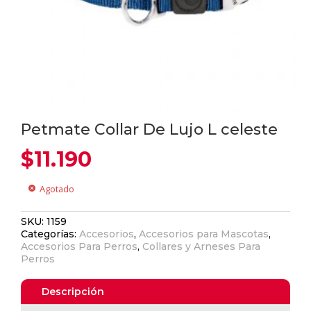
Petmate Collar De Lujo L celeste
$
11.190
Agotado
cancel
SKU:
1159
Categorías:
Accesorios
,
Accesorios para Mascotas
,
Accesorios Para Perros
,
Collares y Arneses Para
Perros
Descripción