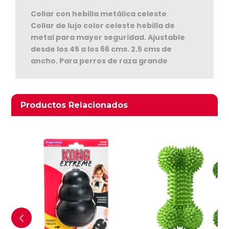
Collar con hebilla metálica celeste
Collar de lujo color celeste hebilla de
metal para mayor seguridad. Ajustable
desde los 45 a los 66 cms. 2.5 cms de
ancho. Para perros de raza grande
Ver Carrito
Seguir Comprando
Productos relacionados
Productos Relacionados