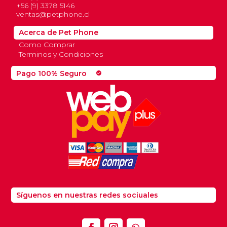
+56 (9) 3378 5146
ventas@petphone.cl
Acerca de Pet Phone
Como Comprar
Terminos y Condiciones
Pago 100% Seguro
check_circle
Síguenos en nuestras redes sociuales