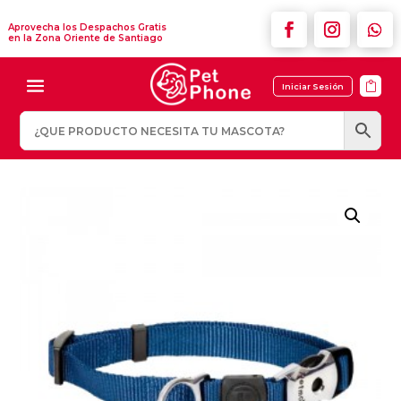
Aprovecha los Despachos Gratis
en la Zona Oriente de Santiago

Iniciar Sesión