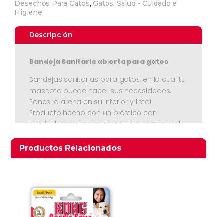
Desechos Para Gatos
,
Gatos
,
Salud - Cuidado e
Higiene
Descripción
Bandeja Sanitaria abierta para gatos
Bandejas sanitarias para gatos, en la cual tu
mascota puede hacer sus necesidades.
Pones la arena en su interior y listo!
Ver Carrito
Producto hecho con un plástico con
partículas antimicrobianas, que controlan la
Seguir Comprando
reproducción de microbios y malos olores
derivados del moho o similares
Productos relacionados
Productos Relacionados