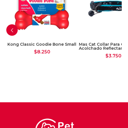
Kong Classic Goodie Bone Small
Mas Cat Collar Para Ga
Acolchado Reflectante
$
8.250
$
3.750