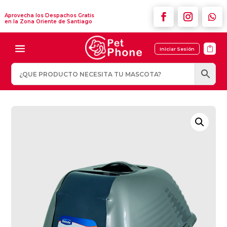
Aprovecha los Despachos Gratis
en la Zona Oriente de Santiago

Iniciar Sesión