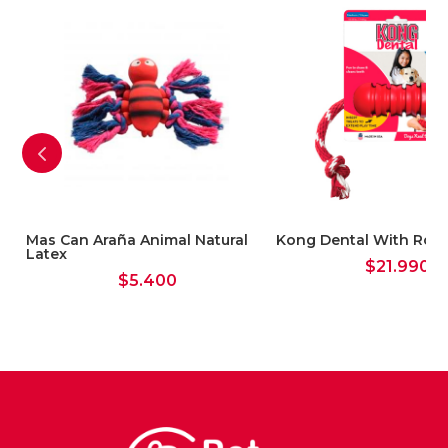
on
Mas Can Araña Animal Natural
Kong Dental With Rop
Latex
$
21.990
$
5.400