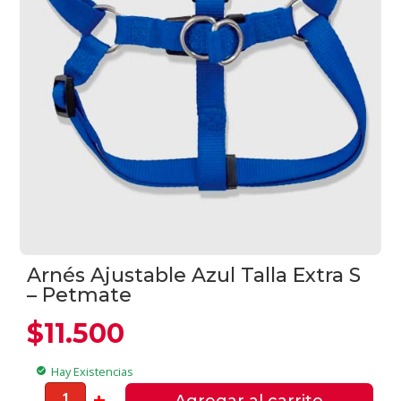
Arnés Ajustable Azul Talla Extra S
– Petmate
$
11.500
Hay Existencias
check_circle
Arnés
-
+
Agregar al carrito