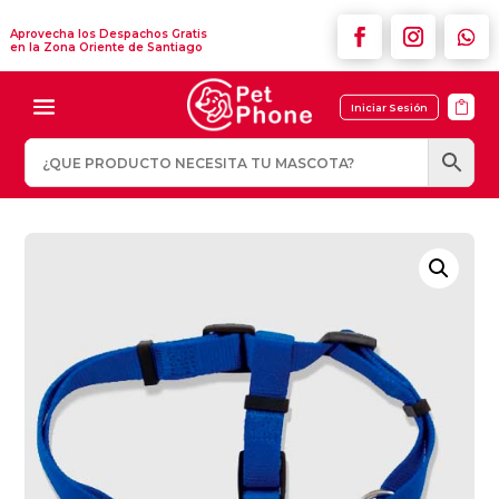
Aprovecha los Despachos Gratis
en la Zona Oriente de Santiago

Iniciar Sesión