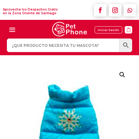
Aprovecha los Despachos Gratis
en la Zona Oriente de Santiago

Iniciar Sesión