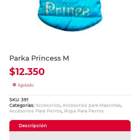
Parka Princess M
$
12.350
Agotado
cancel
SKU:
391
Categorías:
Accesorios
,
Accesorios para Mascotas
,
Accesorios Para Perros
,
Ropa Para Perros
Descripción