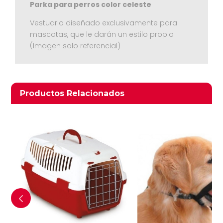
Parka para perros color celeste
Vestuario diseñado exclusivamente para
mascotas, que le darán un estilo propio
(Imagen solo referencial)
Ver Carrito
Seguir Comprando
Productos relacionados
Productos Relacionados