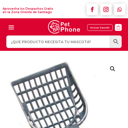
Aprovecha los Despachos Gratis
en la Zona Oriente de Santiago

Iniciar Sesión