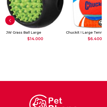
ge
JW Grass Ball Large
Chuckit ! Large Tennis 
$
14.000
$
6.400