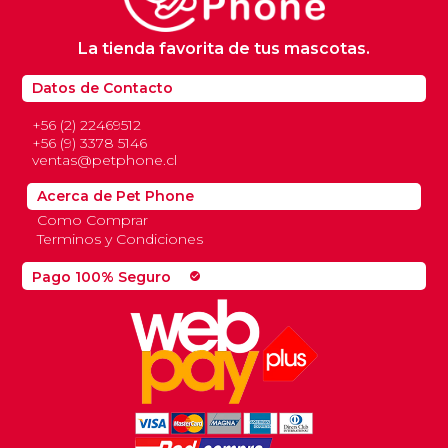
La tienda favorita de tus mascotas.
Datos de Contacto
+56 (2) 22469512
+56 (9) 3378 5146
ventas@petphone.cl
Acerca de Pet Phone
Como Comprar
Terminos y Condiciones
Pago 100% Seguro
check_circle