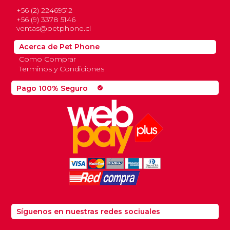
+56 (2) 22469512
+56 (9) 3378 5146
ventas@petphone.cl
Acerca de Pet Phone
Como Comprar
Terminos y Condiciones
Pago 100% Seguro
check_circle
Síguenos en nuestras redes sociuales