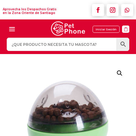
Aprovecha los Despachos Gratis
en la Zona Oriente de Santiago

Iniciar Sesión