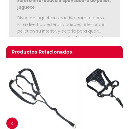
Esfera interactiva dispensadora de pellet,
juguete
Divertido juguete interactivo para tu perro.
Esta divertida esfera la puedes rellenar de
pellet en su interior, y dejarla para que tu
perro descubra por medio del movimiento
que ira dispensando los pellet botándolos al
Ver Carrito
suelo para poder comerlos. Con 4
Productos relacionados
Productos Relacionados
posiciones para dispensar la cantidad que
Seguir Comprando
tu estimes conveniente. Entretencion
asegurada para tu regalón