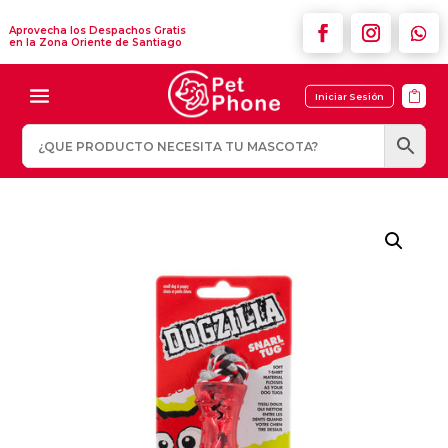
Aprovecha los Despachos Gratis
en la Zona Oriente de Santiago

Iniciar Sesión