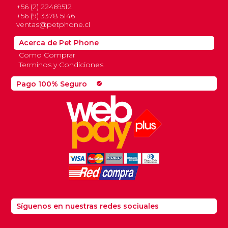
+56 (2) 22469512
+56 (9) 3378 5146
ventas@petphone.cl
Acerca de Pet Phone
Como Comprar
Terminos y Condiciones
Pago 100% Seguro
check_circle
Síguenos en nuestras redes sociuales