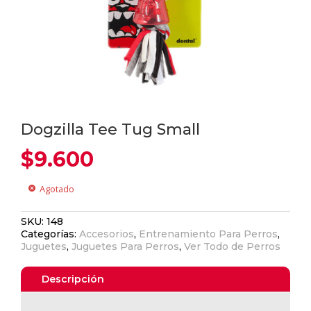
Dogzilla Tee Tug Small
$
9.600
Agotado
cancel
SKU:
148
Categorías:
Accesorios
,
Entrenamiento Para Perros
,
Juguetes
,
Juguetes Para Perros
,
Ver Todo de Perros
Descripción