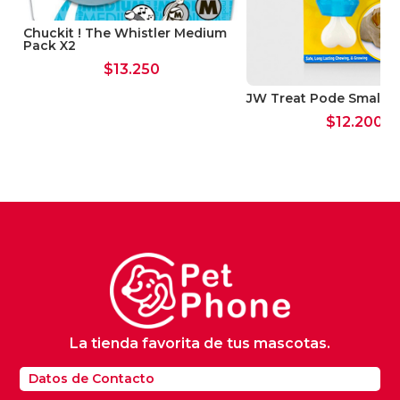
m
Chuckit ! The Whistler Medium
Pack X2
$
13.250
JW Treat Pode Small
$
12.200
La tienda favorita de tus mascotas.
Datos de Contacto