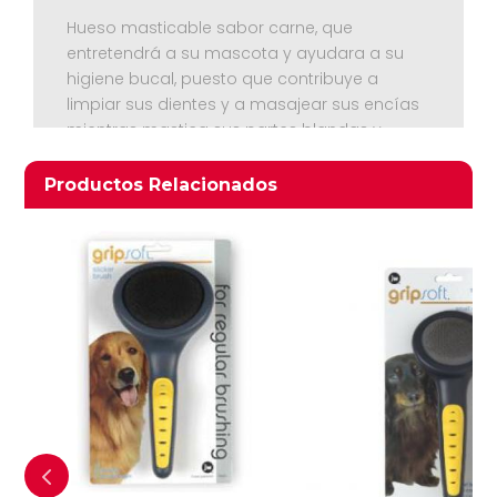
Hueso masticable sabor carne, que
entretendrá a su mascota y ayudara a su
higiene bucal, puesto que contribuye a
limpiar sus dientes y a masajear sus encías
mientras mastica sus partes blandas y
rugosas. Perros tamaño grande, medida: 17
centímetros
Productos relacionados
Productos Relacionados
Ver Carrito
Seguir Comprando