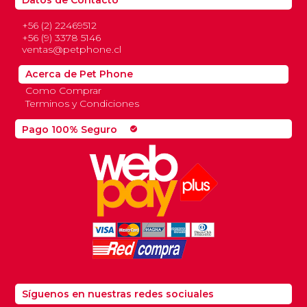
Datos de Contacto
+56 (2) 22469512
+56 (9) 3378 5146
ventas@petphone.cl
Acerca de Pet Phone
Como Comprar
Terminos y Condiciones
Pago 100% Seguro
check_circle
Síguenos en nuestras redes sociuales