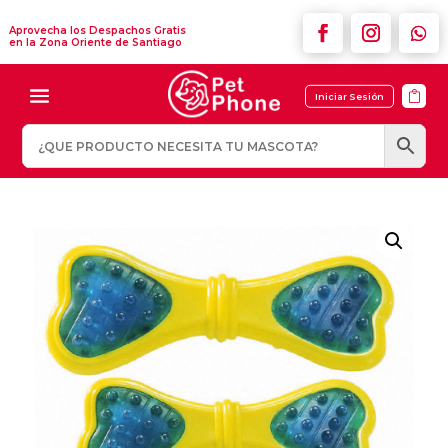
Aprovecha los Despachos Gratis
en la Zona Oriente de Santiago

Iniciar Sesión