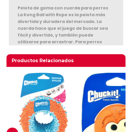
Pelota de goma con cuerda para perros
La Kong Ball with Rope es la pelota más
divertida y duradera del mercado. La
cuerda hace que el juego de buscar sea
fácil y divertido, y también puede
utilizarse para arrastrar. Para perros
pequeños o medianos hasta los 16 Kgs. De
Ver Carrito
peso
Productos relacionados
Productos Relacionados
Seguir Comprando