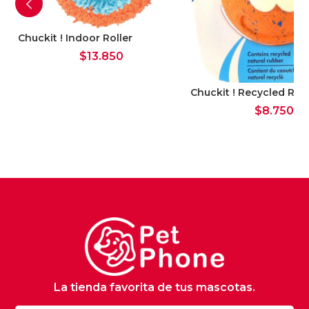
Chuckit ! Indoor Roller
$
13.850
Chuckit ! Recycled Re
$
8.750
La tienda favorita de tus mascotas.