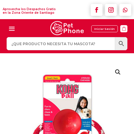
Aprovecha los Despachos Gratis
en la Zona Oriente de Santiago

Iniciar Sesión