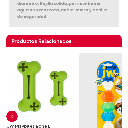
diametro. Rejilla solida, permite beber
agua a su mascota, doble velcro y hebilla
de seguridad
Productos relacionados
Productos Relacionados
Ver Carrito
Seguir Comprando
JW Playbites Bone L