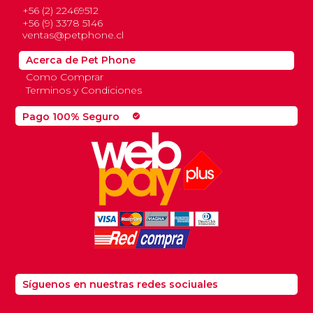
+56 (2) 22469512
+56 (9) 3378 5146
ventas@petphone.cl
Acerca de Pet Phone
Como Comprar
Terminos y Condiciones
Pago 100% Seguro
check_circle
Síguenos en nuestras redes sociuales