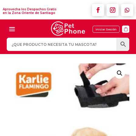
Aprovecha los Despachos Gratis
en la Zona Oriente de Santiago

Iniciar Sesión