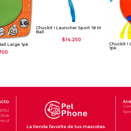
Chuckit ! Launcher Sport 18 M
Ball
$
14.250
Chuckit ! 
Ball Large 1pk
1pk
700
acto
Ace
Com
69512
Ter
 5146
e.cl
La tienda favorita de tus mascotas.