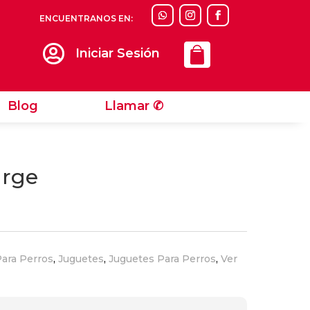
ENCUENTRANOS EN:
Llamar ✆

Iniciar Sesión
Blog
Llamar ✆
arge
ara Perros
,
Juguetes
,
Juguetes Para Perros
,
Ver