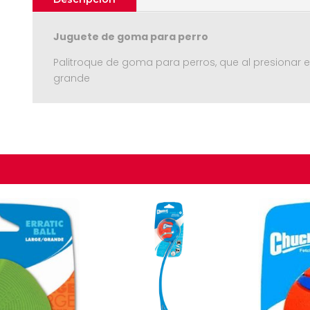
Juguete de goma para perro
Palitroque de goma para perros, que al presionar 
grande
Seguir C