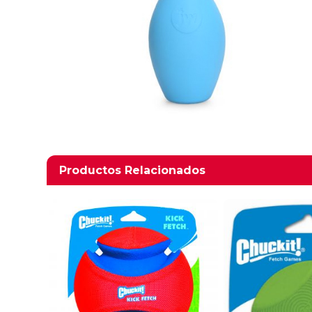
Productos relacionados
Productos Relacionados