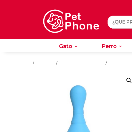
Gato
Perro
Gato
Perro
Inicio
/
Juguetes
/
Juguetes Para Perros
/
Entrenamie