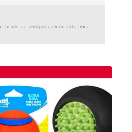
emite sonido. Ideal para perros de tamaño
omprando