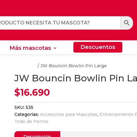
Descuentos
Más mascotas
Descuentos
Más mascotas
nto Para Perros
/ JW Bouncin Bowlin Pin Large
JW Bouncin Bowlin Pin L
$
16.690
SKU:
535
Categorías:
Accesorios para Mascotas
,
Entrenamiento P
Todo de Perros
Descripción