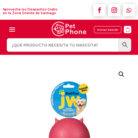
Aprovecha los Despachos Gratis
en la Zona Oriente de Santiago

Iniciar Sesión