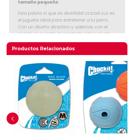
tamaño pequeño
Esta pelota si que es divertida! La bad cuz es
el juguete ideal para entretener a tu perro.
Con un diseño atractivo y ademas con el
sonido que emite al apretarla, este juguete
captara la atención de tu mascota
Ver Carrito
rápidamente. Ideal para perros pequeños
Productos relacionados
Productos Relacionados
Seguir Comprando