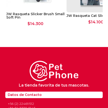
ge
JW Rasqueta Slicker Brush Small
JW Rasqueta Cat Slick
Soft Pin
$
14.100
$
14.300
La tienda favorita de tus mascotas.
Datos de Contacto
+56 (2) 22469512
+56 (9) 3378 5146