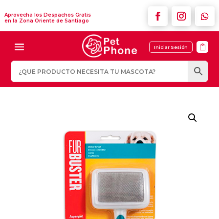
Aprovecha los Despachos Gratis
en la Zona Oriente de Santiago

Iniciar Sesión