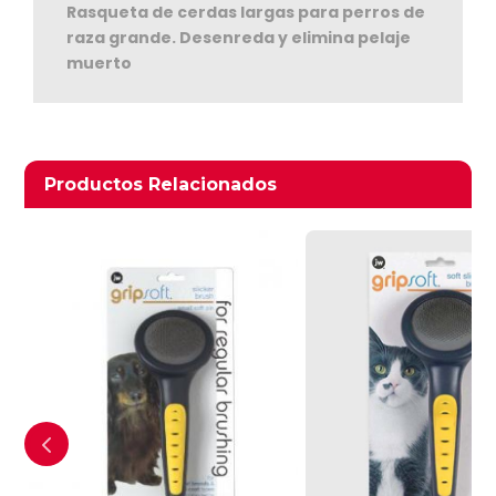
Rasqueta de cerdas largas para perros de
raza grande. Desenreda y elimina pelaje
muerto
Ver Carrito
Productos relacionados
Productos Relacionados
Seguir Comprando