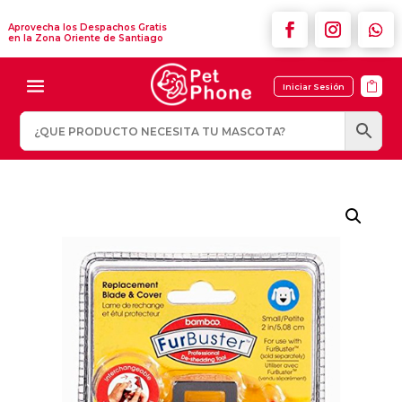
Aprovecha los Despachos Gratis
en la Zona Oriente de Santiago

Iniciar Sesión