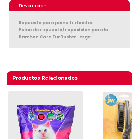
Large
Descripción
cantidad
Repuesto para peine furbuster
Peine de repuesto/ reposicion para la
Bamboo Care FurBuster Large
Ver Carrito
Seguir Comprando
Productos relacionados
Productos Relacionados