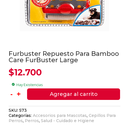
Furbuster Repuesto Para Bamboo
Care FurBuster Large
$
12.700
Hay Existencias
check_circle
Furbuster
-
+
Agregar al carrito
Repuesto
Para
SKU:
573
Bamboo
Categorías:
Accesorios para Mascotas
,
Cepillos Para
Care
Perros
,
Perros
,
Salud - Cuidado e Higiene
FurBuster