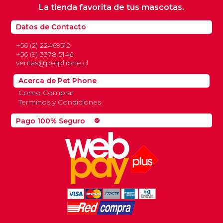
La tienda favorita de tus mascotas.
Datos de Contacto
+56 (2) 22469512
+56 (9) 3378 5146
ventas@petphone.cl
Acerca de Pet Phone
Como Comprar
Terminos y Condiciones
Pago 100% Seguro
check_circle