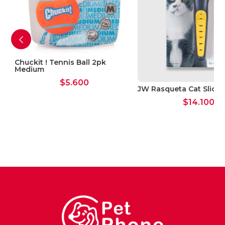
Seguir Comprando
Chuckit ! Tennis Ball 2pk
k
Medium
$
5.600
JW Rasqueta Cat Slicke
$
14.100