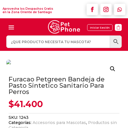
Aprovecha los Despachos Gratis
en la Zona Oriente de Santiago

Iniciar Sesión
Furacao Petgreen Bandeja de
Pasto Sintetico Sanitario Para
Perros
$
41.400
SKU:
1243
Categorías:
Accesorios para Mascotas
,
Productos sin
Categoría