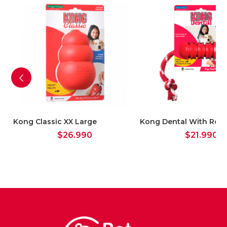
Kong Classic XX Large
Kong Dental With Rop
$
26.990
$
21.990