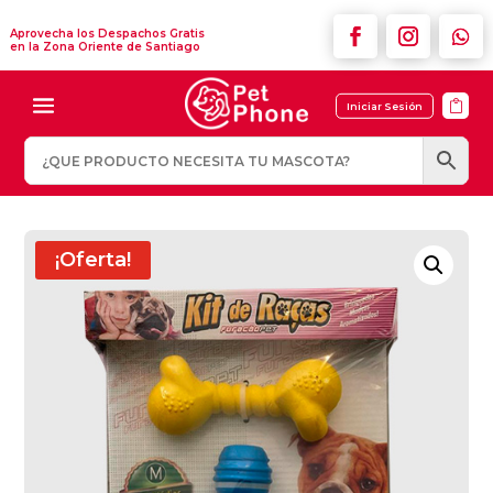
Aprovecha los Despachos Gratis
en la Zona Oriente de Santiago

Iniciar Sesión
¡Oferta!