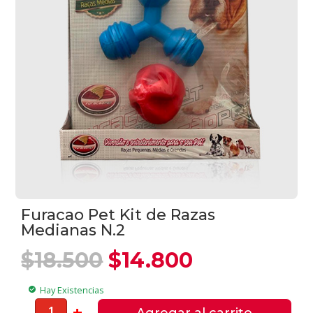
Furacao Pet Kit de Razas
Medianas N.2
El
El
$
18.500
$
14.800
precio
precio
original
actual
Hay Existencias
check_circle
era:
es:
Furacao
-
+
Agregar al carrito