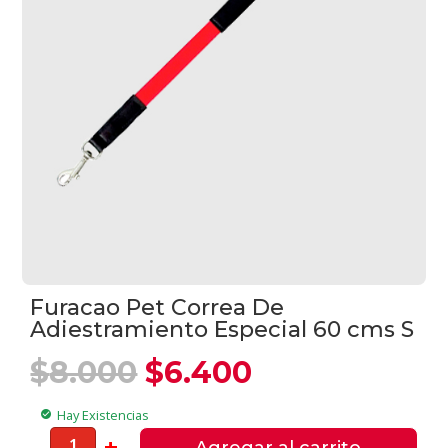
Furacao Pet Correa De
Adiestramiento Especial 60 cms S
El
El
$
8.000
$
6.400
precio
precio
original
actual
Hay Existencias
check_circle
era:
es:
Furacao
-
+
Agregar al carrito