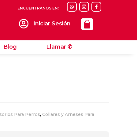
ENCUENTRANOS EN:
Llamar ✆

Iniciar Sesión
Blog
Llamar ✆
sorios Para Perros
,
Collares y Arneses Para