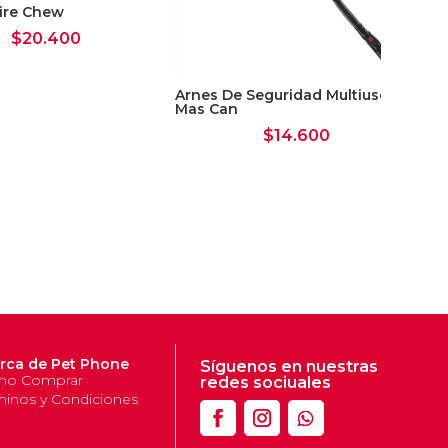
Tire Chew
$
20.400
Arnes De Seguridad Multiuso S
Ar
Mas Can
Ma
$
14.600
rca de Pet Phone
Síguenos en nuestras
o Comprar
redes sociuales
minos y Condiciones