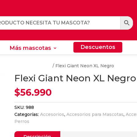
Descuentos
Más mascotas
Descuentos
Más mascotas
s y Arneses Para Perros
/ Flexi Giant Neon XL Negro
Flexi Giant Neon XL Negro
$
56.990
SKU:
988
Categorías:
Accesorios
,
Accesorios para Mascotas
,
Acce
Perros
Descripción