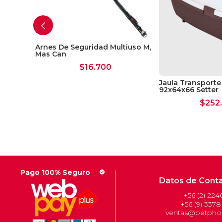
tiuso S
Arnes De Seguridad Multiuso M,
Mas Can
$
16.700
Jaula Transporte 
92x64x66 Setter
$
252
Pago 100% Seguro
check_circle
Datos de Cont
+56 (2) 224
+56 (9) 3378
ventas@petphon