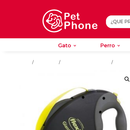
Gato
Perro
Gato
Perro
Inicio
/
Accesorios
/
Accesorios Para Perros
/
Collare