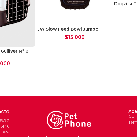
Dogzilla 
JW Slow Feed Bowl Jumbo
$
15.000
Gulliver N° 6
.000
acto
Ace
Com
69512
Ter
 5146
e.cl