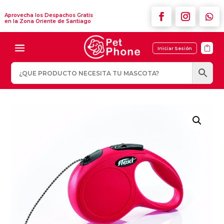
Aprovecha los Despachos Gratis
en la Zona Oriente de Santiago

Iniciar Sesión