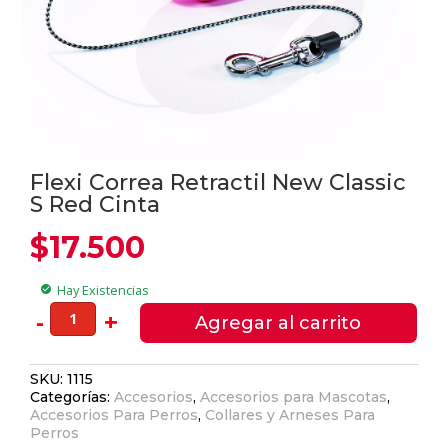
Flexi Correa Retractil New Classic
S Red Cinta
$
17.500
Hay Existencias
check_circle
Flexi
-
+
Agregar al carrito
Correa
Retractil
SKU:
1115
New
Categorías:
Accesorios
,
Accesorios para Mascotas
,
Classic
Accesorios Para Perros
,
Collares y Arneses Para
S
Perros