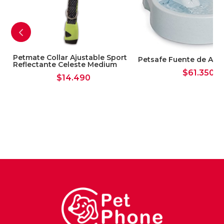
Petmate Collar Ajustable Sport
Petsafe Fuente de Agu
Reflectante Celeste Medium
$
61.350
$
14.490
s