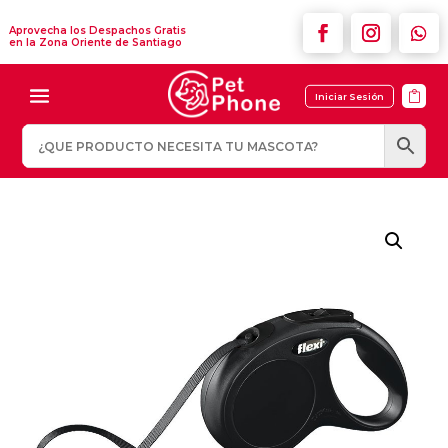
Aprovecha los Despachos Gratis
en la Zona Oriente de Santiago

Iniciar Sesión