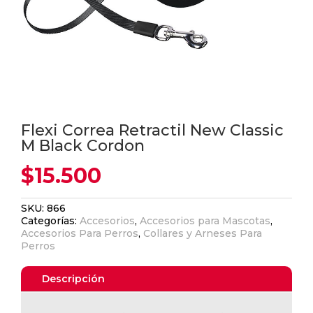
Flexi Correa Retractil New Classic
M Black Cordon
$
15.500
SKU:
866
Categorías:
Accesorios
,
Accesorios para Mascotas
,
Accesorios Para Perros
,
Collares y Arneses Para
Perros
Descripción