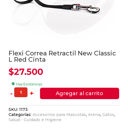
Flexi Correa Retractil New Classic
L Red Cinta
$
27.500
Hay Existencias
check_circle
Flexi
-
+
Agregar al carrito
Correa
Retractil
SKU:
1173
New
Categorías:
Accesorios para Mascotas
,
Arena
,
Gatos
,
Classic
Salud - Cuidado e Higiene
L