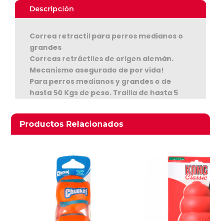
Red
Descripción
Cinta
cantidad
Correa retractil para perros medianos o
grandes
Correas retráctiles de origen alemán.
Mecanismo asegurado de por vida!
Para perros medianos y grandes o de
hasta 50 Kgs de peso. Trailla de hasta 5
Ver Carrito
metros de largo
Seguir Comprando
Productos relacionados
Productos Relacionados