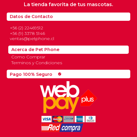
La tienda favorita de tus mascotas.
Datos de Contacto
+56 (2) 22469512
+56 (9) 3378 5146
ventas@petphone.cl
Acerca de Pet Phone
Como Comprar
Terminos y Condiciones
Pago 100% Seguro
check_circle