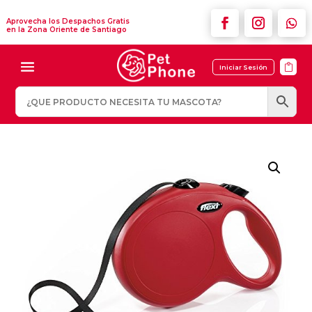
Aprovecha los Despachos Gratis
en la Zona Oriente de Santiago

Iniciar Sesión