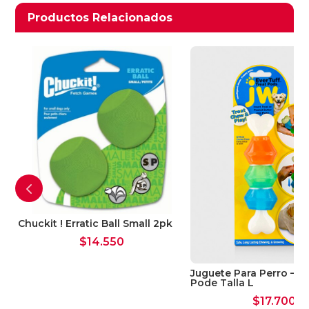
Productos relacionados
Productos Relacionados
Ver Carrito
Seguir Comprando
Chuckit ! Erratic Ball Small 2pk
$
14.550
Juguete Para Perro – J
Pode Talla L
$
17.700