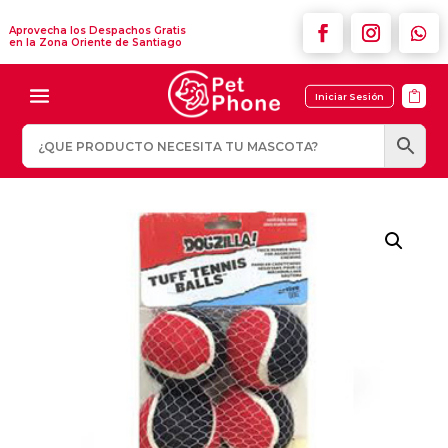
Aprovecha los Despachos Gratis
en la Zona Oriente de Santiago

Iniciar Sesión