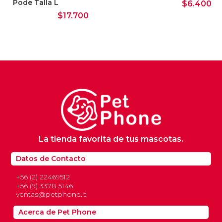
Pode Talla L
$
6.400
$
17.700
La tienda favorita de tus mascotas.
Datos de Contacto
+56 (2) 22469512
+56 (9) 3378 5146
ventas@petphone.cl
Acerca de Pet Phone