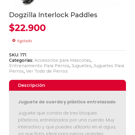
Dogzilla Interlock Paddles
$
22.900
Agotado
cancel
SKU:
171
Categorías:
Accesorios para Mascotas
,
Entrenamiento Para Perros
,
Juguetes
,
Juguetes Para
Perros
,
Ver Todo de Perros
Descripción
Juguete de cuerda y plástico entrelazado
Juguete que consta de tres bloques
plásticos, entrelazados por una cuerda. Muy
interactivo y que puedes utilizarlo en el agua,
ya que flota. Ideal para perros grandes