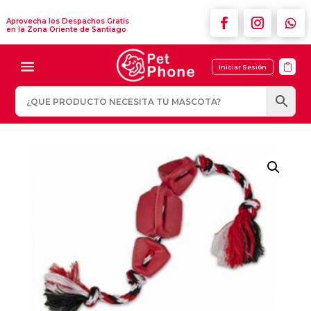
Aprovecha los Despachos Gratis
en la Zona Oriente de Santiago

Iniciar Sesión