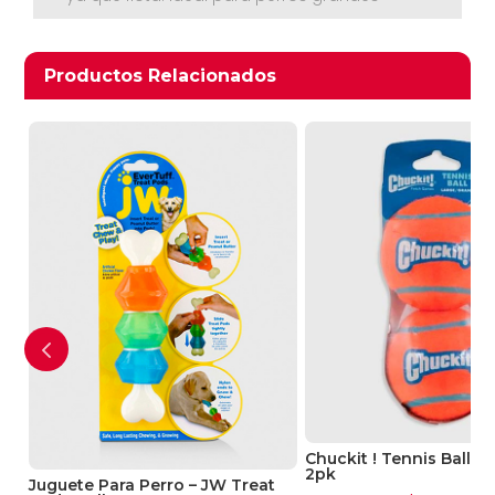
Productos relacionados
Productos Relacionados
Ver Carrito
Seguir Comprando
Chuckit ! Tennis Ball 
2pk
Juguete Para Perro – JW Treat