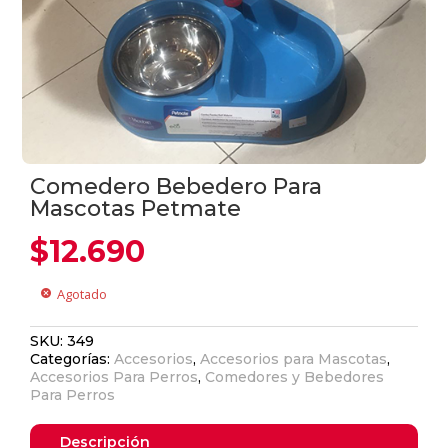
Comedero Bebedero Para
Mascotas Petmate
$
12.690
Agotado
cancel
SKU:
349
Categorías:
Accesorios
,
Accesorios para Mascotas
,
Accesorios Para Perros
,
Comedores y Bebedores
Para Perros
Descripción