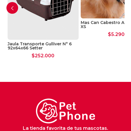
Mas Can Cabestro Anti
XS
$
5.290
Jaula Transporte Gulliver N° 6
92x64x66 Setter
$
252.000
La tienda favorita de tus mascotas.