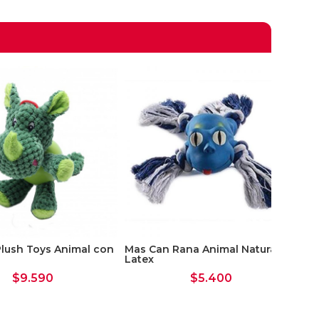
lush Toys Animal con
Mas Can Rana Animal Natural
Pet
Latex
Ref
$
9.590
$
5.400