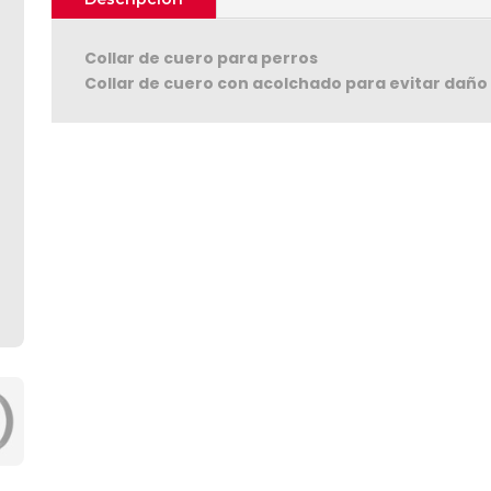
Collar de cuero para perros
Collar de cuero con acolchado para evitar daño al
Seguir C