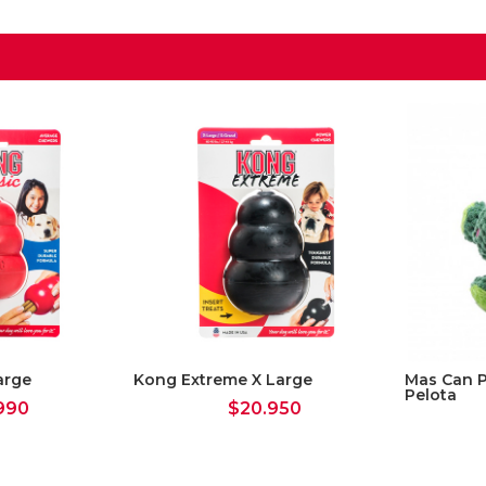
arge
Kong Extreme X Large
Mas Can P
Pelota
990
$
20.950