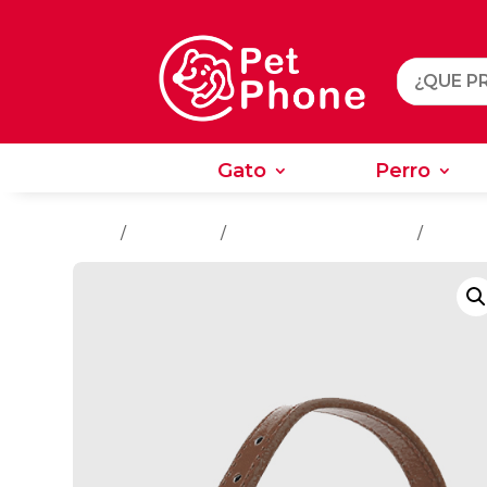
Gato
Perro
Gato
Perro
Inicio
/
Accesorios
/
Accesorios Para Perros
/
Collare