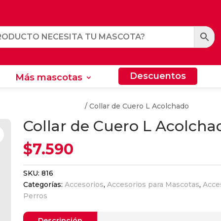
Descuentos
Más mascotas
Descuentos
Más mascotas
s y Arneses Para Perros
/ Collar de Cuero L Acolchado
Collar de Cuero L Acolcha
$
7.590
SKU:
816
Categorías:
Accesorios
,
Accesorios para Mascotas
,
Acce
Perros
Descripción