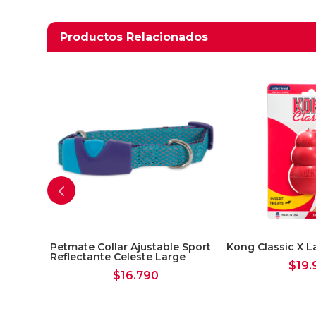
Productos relacionados
Productos Relacionados
tural
Petmate Collar Ajustable Sport
Kong Classic X L
Reflectante Celeste Large
$
19.
$
16.790