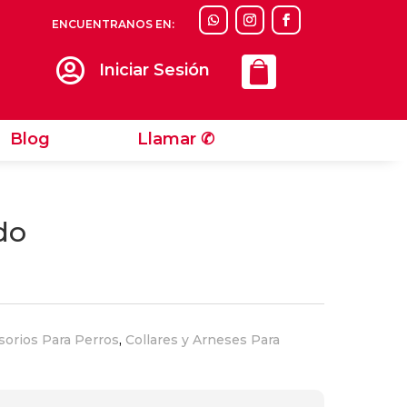
ENCUENTRANOS EN:
Llamar ✆

Iniciar Sesión
Blog
Llamar ✆
do
sorios Para Perros
,
Collares y Arneses Para