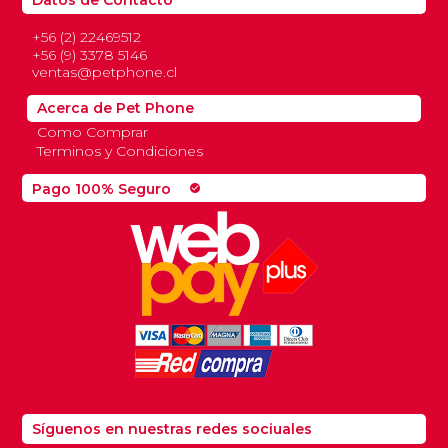
Datos de Contacto
+56 (2) 22469512
+56 (9) 3378 5146
ventas@petphone.cl
Acerca de Pet Phone
Como Comprar
Terminos y Condiciones
Pago 100% Seguro
check_circle
Síguenos en nuestras redes sociuales