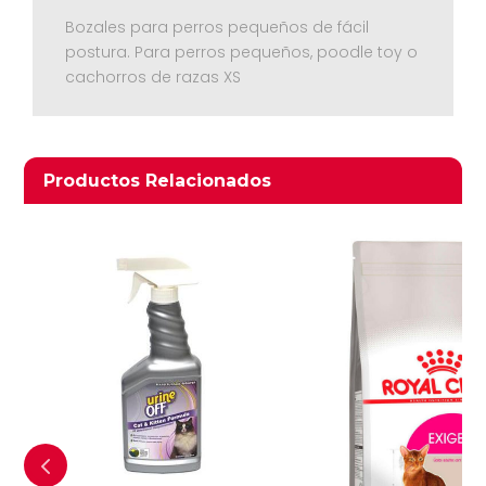
Bozales para perros pequeños de fácil
postura. Para perros pequeños, poodle toy o
cachorros de razas XS
Productos relacionados
Productos Relacionados
Ver Carrito
Seguir Comprando