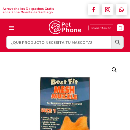
Aprovecha los Despachos Gratis
en la Zona Oriente de Santiago

Iniciar Sesión