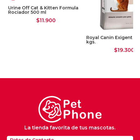
ge
Urine Off Cat & Kitten Formula
Rociador 500 ml
$
11.900
Royal Canin Exigent Gat
kgs.
$
19.300
La tienda favorita de tus mascotas.