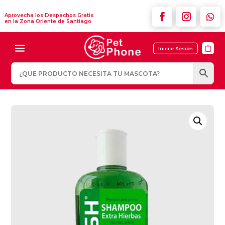
Aprovecha los Despachos Gratis
en la Zona Oriente de Santiago

Iniciar Sesión