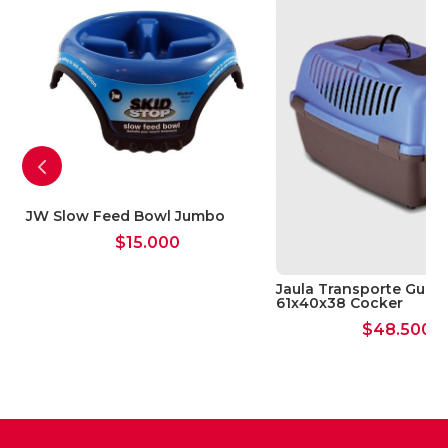
excelente efecto acondicionador; la
Salvia reduce la grasitud propia del pelaje
del perro y la Ortiga aporta suavidad y
brillo.
M,
JW Slow Feed Bowl Jumbo
$
15.000
Jaula Transporte Gulliv
61x40x38 Cocker
$
48.500