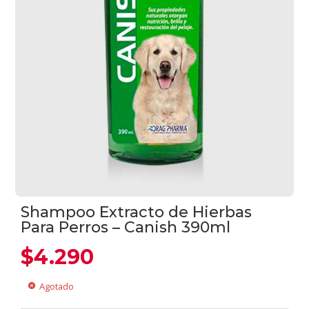
Shampoo Extracto de Hierbas
Para Perros – Canish 390ml
$
4.290
Agotado
cancel