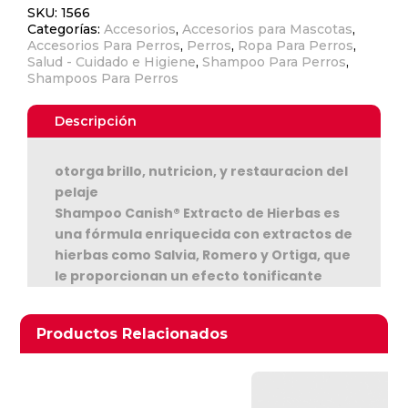
SKU:
1566
Categorías:
Accesorios
,
Accesorios para Mascotas
,
Accesorios Para Perros
,
Perros
,
Ropa Para Perros
,
Salud - Cuidado e Higiene
,
Shampoo Para Perros
,
Shampoos Para Perros
Descripción
otorga brillo, nutricion, y restauracion del
pelaje
Shampoo Canish® Extracto de Hierbas es
Ver Carrito
una fórmula enriquecida con extractos de
hierbas como Salvia, Romero y Ortiga, que
Seguir Comprando
le proporcionan un efecto tonificante
natural al pelaje de su mascota. Cada
componente herbal tiene una acción
Productos relacionados
Productos Relacionados
estimulante sobre los folículos pilosos,
fortaleciendo el crecimiento del pelo
desde la raíz. El Romero también ayuda a
eliminar la sequedad y posee un