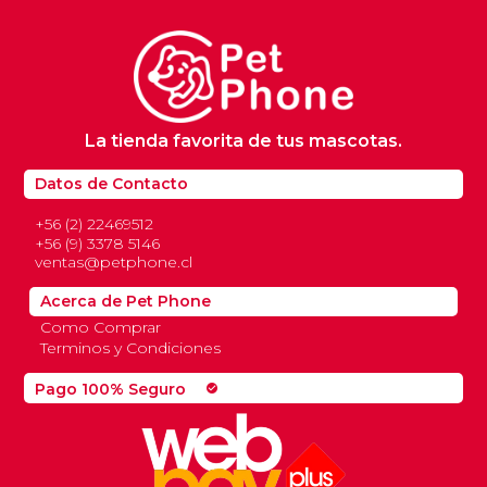
La tienda favorita de tus mascotas.
Datos de Contacto
+56 (2) 22469512
+56 (9) 3378 5146
ventas@petphone.cl
Acerca de Pet Phone
Como Comprar
Terminos y Condiciones
Pago 100% Seguro
check_circle