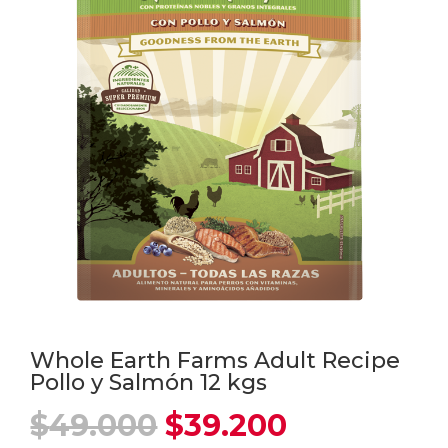
Whole Earth Farms Adult Recipe
Pollo y Salmón 12 kgs
El
El
$
49.000
$
39.200
precio
precio