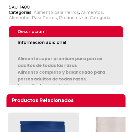
original
actual
SKU:
1480
era:
es:
Categorías:
Alimento para Perros
,
Alimentos
,
$49.000.
$39.200.
Alimentos Para Perros
,
Productos sin Categoría
Descripción
Información adicional
Alimento super premium para perros
adultos de todas las razas
Alimento completo y balanceado para
Ver Carrito
perros adultos de todas razas.
Ingredientes saludables que
Seguir Comprando
complementan una nutrición completa y
avanzada como pollo, salmón, cebada,
Productos relacionados
Productos Relacionados
arándanos, arroz integral, perejil, tomillo
y avena. Combinación de carne y granos
integrales que lo hace un alimento
delicioso y que le brinda lo mejor de la