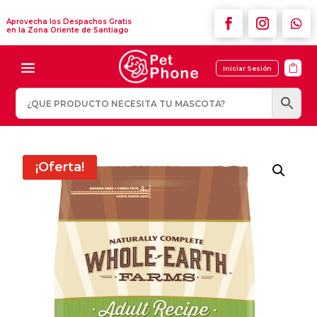
Aprovecha los Despachos Gratis
en la Zona Oriente de Santiago

Iniciar Sesión
¡Oferta!