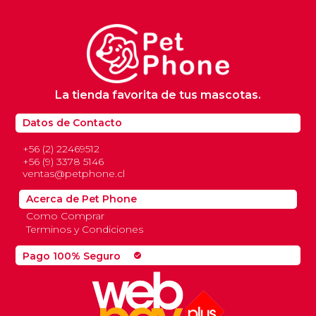
La tienda favorita de tus mascotas.
Datos de Contacto
+56 (2) 22469512
+56 (9) 3378 5146
ventas@petphone.cl
Acerca de Pet Phone
Como Comprar
Terminos y Condiciones
Pago 100% Seguro
check_circle