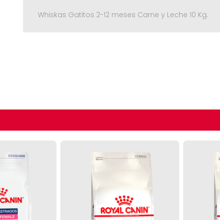
Whiskas Gatitos 2-12 meses Carne y Leche 10 Kg.
Seguir C