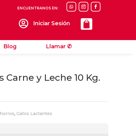
ENCUENTRANOS EN:
Llamar ✆

Iniciar Sesión
Blog
Llamar ✆
s Carne y Leche 10 Kg.
horros
,
Gatos Lactantes