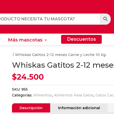
Descuentos
Más mascotas
Descuentos
Más mascotas
tantes
/ Whiskas Gatitos 2-12 meses Carne y Leche 10 Kg.
Whiskas Gatitos 2-12 mese
$
24.500
SKU:
955
Categorías:
Alimentos
,
Alimentos Para Gatos
,
Gatos Cac
Descripción
Información adicional