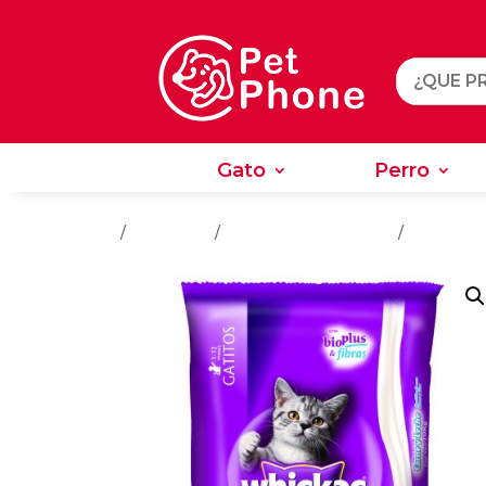
Gato
Perro
Gato
Perro
Inicio
/
Alimentos
/
Alimentos Para Gatos
/
Gatos Lac