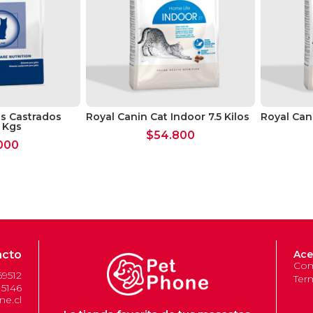
os Castrados
Royal Canin Cat Indoor 7.5 Kilos
Royal Cani
 Kgs
$
54.800
000
acto
Ace
Com
69512
Ter
 5146
e.cl