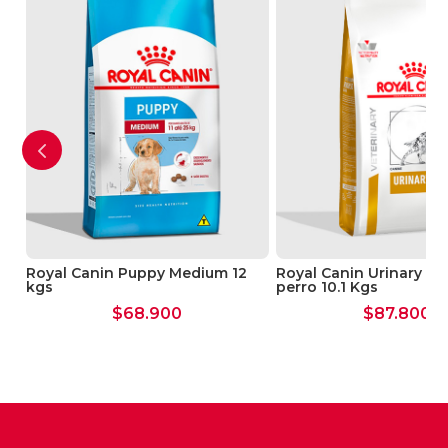
regurgitación o puede causar malestar
digestivo ocasional.
HAIRBALL CARE es una fórmula nutricional
precisa y equilibrada que ayuda a reducir de
forma natural la formación de bolas de pelo.
El complejo exclusivo presente en HAIRBALL
CARE contiene una mezcla reforzada de
fibras alimentarias, incluyendo el psyllium,
rico en mucílagos y fibras insolubles que
ayudan a estimular el tránsito intestinal.
Favorece la eliminación regular diaria en las
Royal Canin Puppy Medium 12
Royal Canin Urinary S/
heces del pelo ingerido, impidiendo que se
kgs
perro 10.1 Kgs
acumule en el estómago y finalmente lo
$
68.900
$
87.800
regurgite.
RESULTADOS COMPROBADOS: Eliminación del
DOBLE* de bolas de pelo dentro de solo 14
días de uso exclusivo de Hairball Care.
*Estudio interno Royal Canin, 2013 -
Comparado con un alimento de control