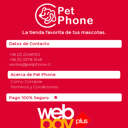
para gatos adultos que no contenía el
complejo exclusivo de nutrientes Haiball Care
Complex.
Formulado con un equilibrio mineral que
ayuda a mantener la salud del sistema
La tienda favorita de tus mascotas.
urinario del gato adulto.
Datos de Contacto
+56 (2) 22469512
+56 (9) 3378 5146
ventas@petphone.cl
Acerca de Pet Phone
Como Comprar
Terminos y Condiciones
Pago 100% Seguro
check_circle