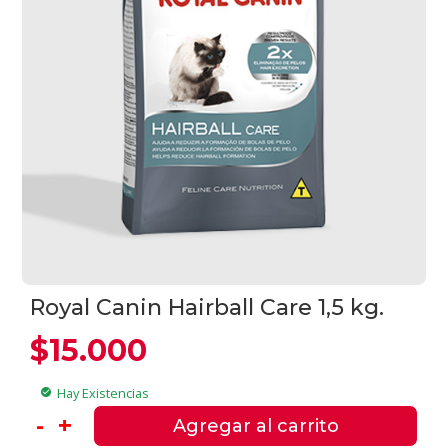
Royal Canin Hairball Care 1,5 kg.
$
15.000
Hay Existencias
check_circle
Royal
-
+
Agregar al carrito
Canin