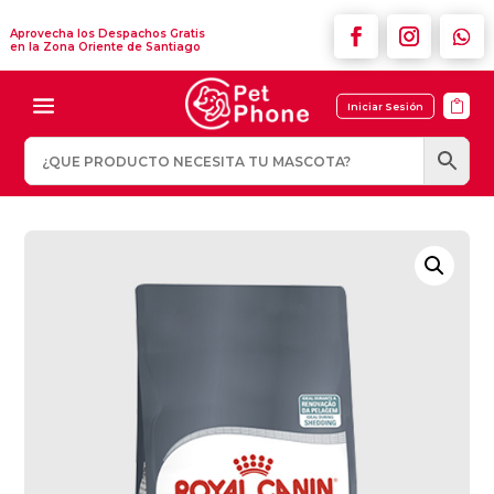
Aprovecha los Despachos Gratis
en la Zona Oriente de Santiago

Iniciar Sesión