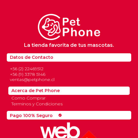
La tienda favorita de tus mascotas.
Datos de Contacto
+56 (2) 22469512
+56 (9) 3378 5146
ventas@petphone.cl
Acerca de Pet Phone
Como Comprar
Terminos y Condiciones
Pago 100% Seguro
check_circle