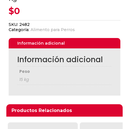
$
0
SKU:
2482
Categoría:
Alimento para Perros
Información adicional
Información adicional
Peso
Ver Carrito
15 kg
Seguir Comprando
Productos relacionados
Productos Relacionados