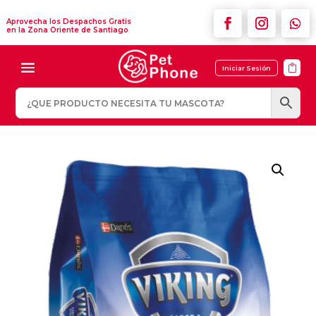
Aprovecha los Despachos Gratis
en la Zona Oriente de Santiago

Iniciar Sesión