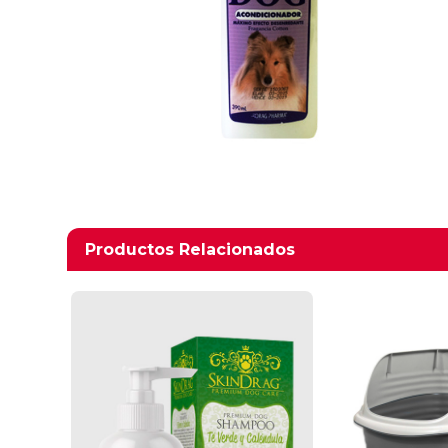
Productos relacionados
Productos Relacionados