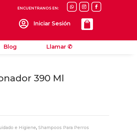
ENCUENTRANOS EN:
Llamar ✆

Iniciar Sesión
Blog
Llamar ✆
onador 390 Ml
uidado e Higiene
,
Shampoos Para Perros