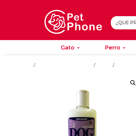
Gato
Perro
Gato
Perro
Inicio
/
Salud - Cuidado e Higiene
/
Perros
/
Shampoos