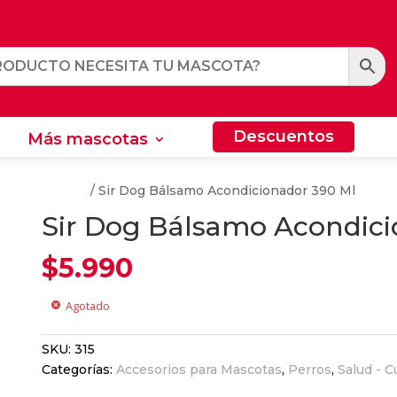
Descuentos
Más mascotas
Descuentos
Más mascotas
 Para Perros
/ Sir Dog Bálsamo Acondicionador 390 Ml
Sir Dog Bálsamo Acondici
$
5.990
Agotado
cancel
SKU:
315
Categorías:
Accesorios para Mascotas
,
Perros
,
Salud - C