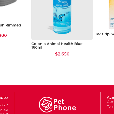
esh Rimmed
JW Grip S
200
Colonia Animal Health Blue
160ml
$
2.650
acto
Ace
Com
69512
Ter
 5146
e.cl