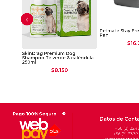
Petmate Stay Fr
Pan
$
16.
all
SkinDrag Premium Dog
Shampoo Té verde & caléndula
250ml
$
8.150
Pago 100% Seguro
check_circle
Datos de Cont
+56 (2) 224
+56 (9) 3378
ventas@petphon