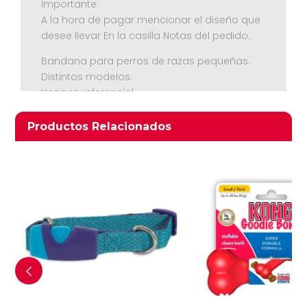
Importante:
A la hora de pagar mencionar el diseño que
desee llevar En la casilla Notas del pedido.
Bandana para perros de razas pequeñas.
Distintos modelos.
Imagen referencial.
Productos relacionados
Productos Relacionados