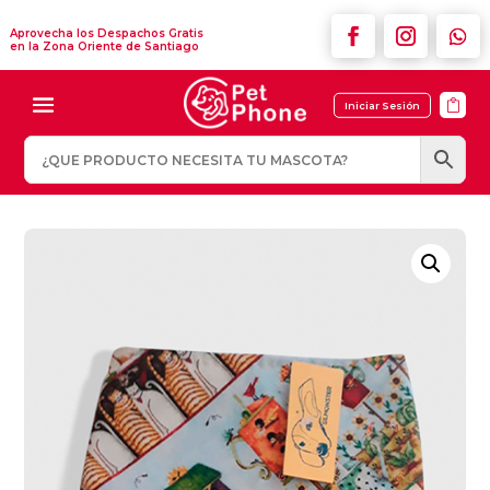
Aprovecha los Despachos Gratis
en la Zona Oriente de Santiago

Iniciar Sesión