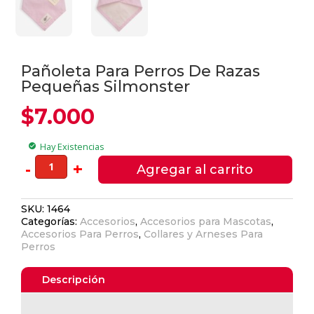
Pañoleta Para Perros De Razas
Pequeñas Silmonster
$
7.000
Hay Existencias
check_circle
Pañoleta
-
+
Agregar al carrito
Para
Perros
SKU:
1464
De
Categorías:
Accesorios
,
Accesorios para Mascotas
,
Razas
Accesorios Para Perros
,
Collares y Arneses Para
Pequeñas
Ver Carrito
Perros
Silmonster
cantidad
Seguir Comprando
Descripción