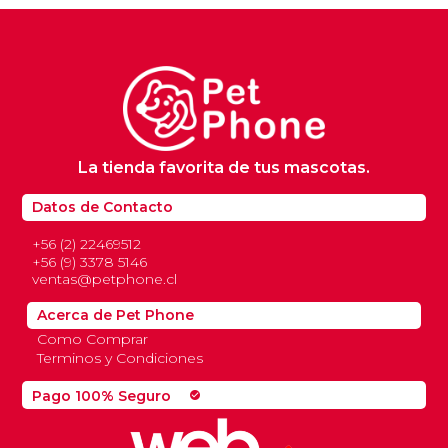
La tienda favorita de tus mascotas.
Datos de Contacto
+56 (2) 22469512
+56 (9) 3378 5146
ventas@petphone.cl
Acerca de Pet Phone
Como Comprar
Terminos y Condiciones
Pago 100% Seguro
check_circle