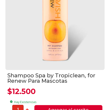
Shampoo Spa by Tropiclean, for
Renew Para Mascotas
$
12.500
Hay Existencias
check_circle
Shampoo
-
+
Agregar al carrito