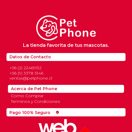
La tienda favorita de tus mascotas.
Datos de Contacto
+56 (2) 22469512
+56 (9) 3378 5146
ventas@petphone.cl
Acerca de Pet Phone
Como Comprar
Terminos y Condiciones
Pago 100% Seguro
check_circle