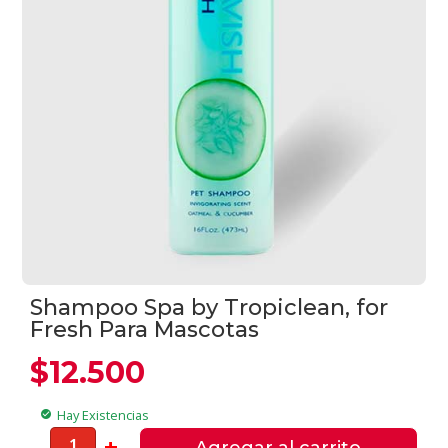
Shampoo Spa by Tropiclean, for
Fresh Para Mascotas
$
12.500
Hay Existencias
check_circle
Shampoo
-
+
Agregar al carrito