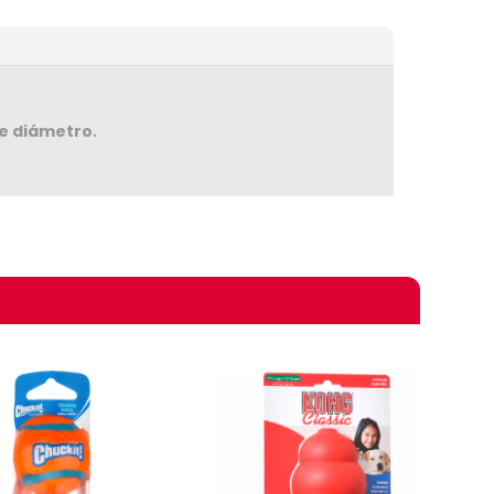
de diámetro.
omprando