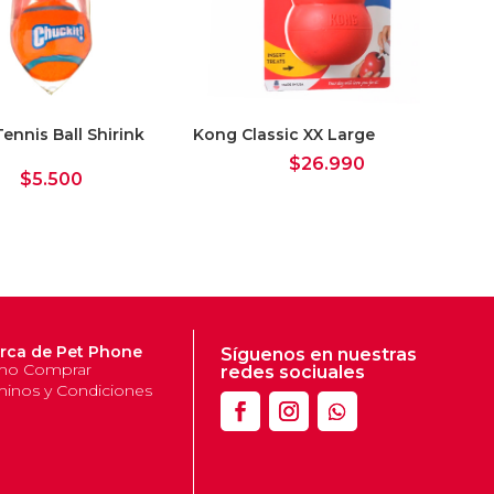
Tennis Ball Shirink
Kong Classic XX Large
Ko
$
26.990
$
5.500
rca de Pet Phone
Síguenos en nuestras
o Comprar
redes sociuales
minos y Condiciones