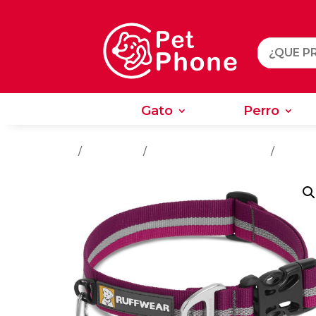
Gato
Perro
Gato
Perro
Inicio
/
Accesorios
/
Accesorios Para Perros
/
Collare