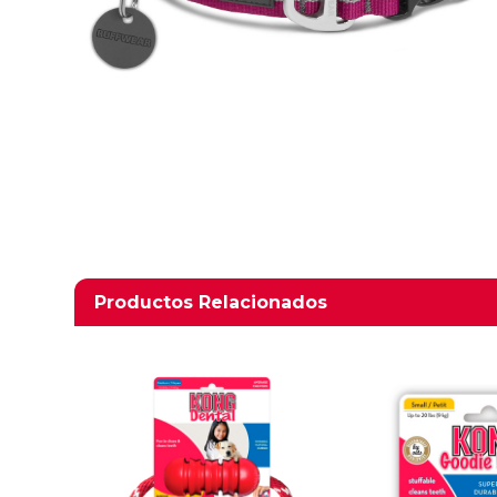
Productos relacionados
Productos Relacionados