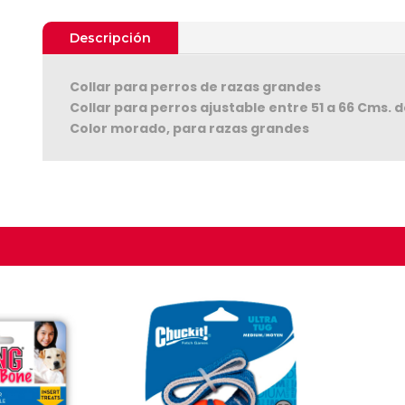
Descripción
Collar para perros de razas grandes
Collar para perros ajustable entre 51 a 66 Cms. 
Color morado, para razas grandes
Seguir C