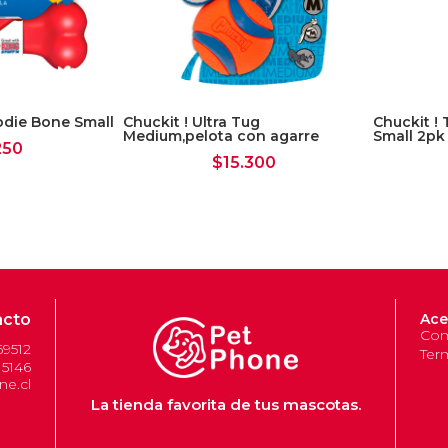
odie Bone Small
Chuckit ! Ultra Tug
Chuckit ! 
Medium,pelota con agarre
Small 2pk
250
$
15.300
acto
Ace
Com
69512
Ter
 5146
e.cl
La tienda favorita de tus mascotas.