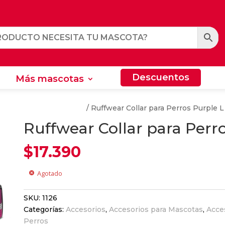
Descuentos
Más mascotas
Descuentos
Más mascotas
s y Arneses Para Perros
/ Ruffwear Collar para Perros Purple L
Ruffwear Collar para Perr
$
17.390
Agotado
cancel
SKU:
1126
Categorías:
Accesorios
,
Accesorios para Mascotas
,
Acce
Perros