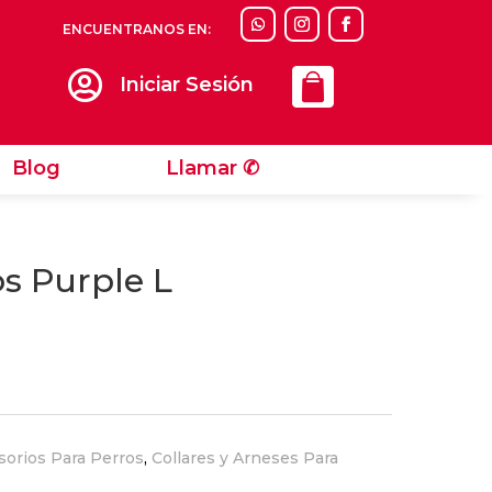
ENCUENTRANOS EN:
Llamar ✆

Iniciar Sesión
Blog
Llamar ✆
os Purple L
sorios Para Perros
,
Collares y Arneses Para