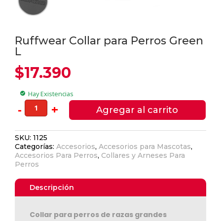
Ruffwear Collar para Perros Green
L
$
17.390
Hay Existencias
check_circle
Ruffwear
-
+
Agregar al carrito
Collar
para
SKU:
1125
Perros
Categorías:
Accesorios
,
Accesorios para Mascotas
,
Green
Accesorios Para Perros
,
Collares y Arneses Para
L
Perros
cantidad
Descripción
Collar para perros de razas grandes