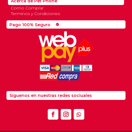
Acerca de Pet Phone
Como Comprar
Terminos y Condiciones
Pago 100% Seguro
check_circle
Síguenos en nuestras redes sociuales