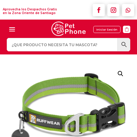
Aprovecha los Despachos Gratis
en la Zona Oriente de Santiago

Iniciar Sesión