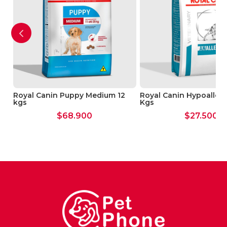
10
Royal Canin Puppy Medium 12
Royal Canin Hypoallerg
kgs
Kgs
$
68.900
$
27.500