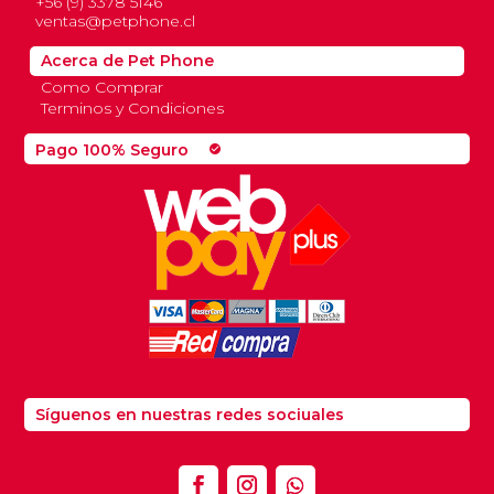
+56 (9) 3378 5146
ventas@petphone.cl
Acerca de Pet Phone
Como Comprar
Terminos y Condiciones
Pago 100% Seguro
check_circle
Síguenos en nuestras redes sociuales