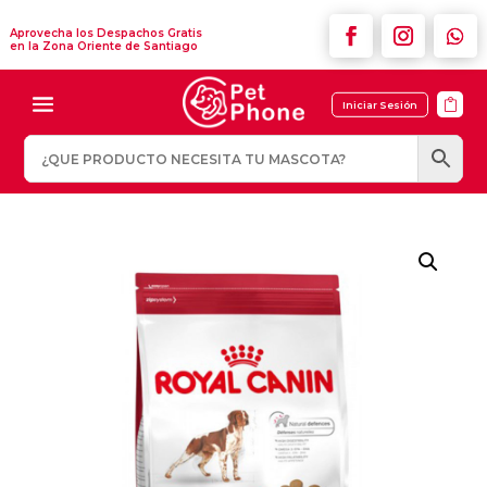
Aprovecha los Despachos Gratis
en la Zona Oriente de Santiago

Iniciar Sesión