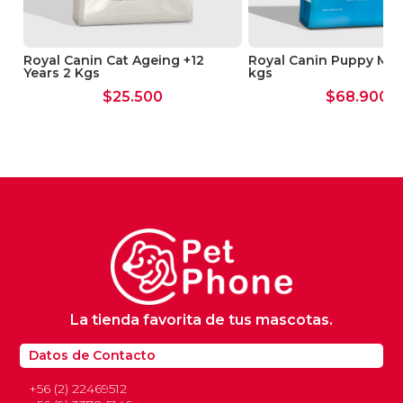
Royal Canin Cat Ageing +12
Royal Canin Puppy Me
Years 2 Kgs
kgs
$
25.500
$
68.900
La tienda favorita de tus mascotas.
Datos de Contacto
+56 (2) 22469512