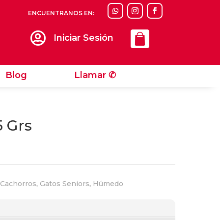
ENCUENTRANOS EN:
Llamar ✆

Iniciar Sesión
Blog
Llamar ✆
5 Grs
 Cachorros
,
Gatos Seniors
,
Húmedo