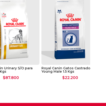
in Urinary S/O para
Royal Canin Gatos Castrados
Ro
 Kgs
Young Male 1.5 Kgs
Año
$
87.800
$
22.200