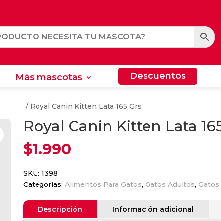
Descuentos
Más mascotas
Descuentos
Más mascotas
chorros
/ Royal Canin Kitten Lata 165 Grs
Royal Canin Kitten Lata 16
$
1.990
SKU:
1398
Categorías:
Alimentos Para Gatos
,
Gatos Adultos
,
Gatos
Descripción
Información adicional