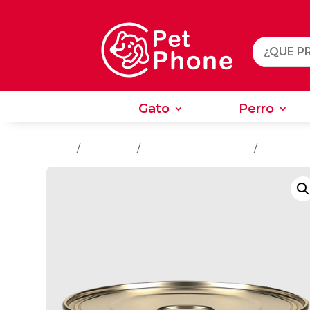
Gato
Perro
Gato
Perro
Inicio
/
Alimentos
/
Alimentos Para Gatos
/
Gatos Ca