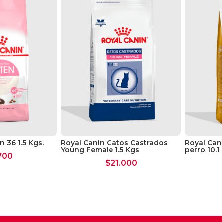
n 36 1.5 Kgs.
Royal Canin Gatos Castrados
Royal Can
Young Female 1.5 Kgs
perro 10.1
700
$
21.000