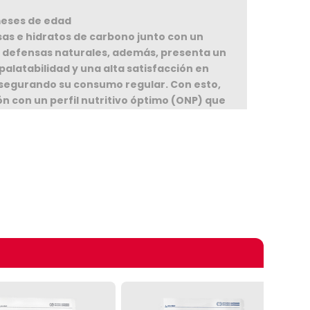
meses de edad
sas e hidratos de carbono junto con un
s defensas naturales, además, presenta un
palatabilidad y una alta satisfacción en
 asegurando su consumo regular. Con esto,
n con un perfil nutritivo óptimo (ONP) que
s y carbohidratos adecuadas para cada
ción fisiológica
omprando