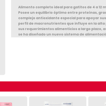
Alimento completo ideal para gatitos de 4 a 12 
Posee un equilibrio óptimo entre proteínas, gra
complejo antioxidante especial para apoyar su
perfil de macronutrientes que influye en la alta 
sus requerimientos alimenticios a largo plazo,
se ha diseñado un nuevo sistema de alimentació
busca tener la proporción de proteínas, grasa
etapa. Este perfil varía según su edad y su condi
Seguir C