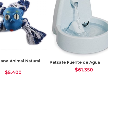
ana Animal Natural
Petsafe Fuente de Agua
$
61.350
$
5.400
Ma
La