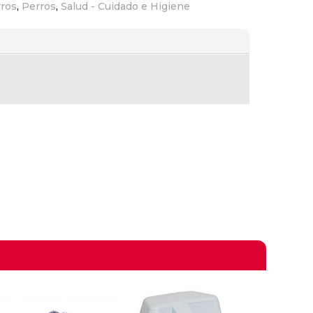
rros
,
Perros
,
Salud - Cuidado e Higiene
omprando