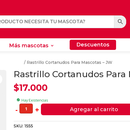
Descuentos
Más mascotas
Descuentos
Más mascotas
Para Perros
/ Rastrillo Cortanudos Para Mascotas – JW
Rastrillo Cortanudos Para
$
17.000
Hay Existencias
check_circle
Rastrillo
-
+
Agregar al carrito
Cortanudos
Para
SKU:
1555
Mascotas