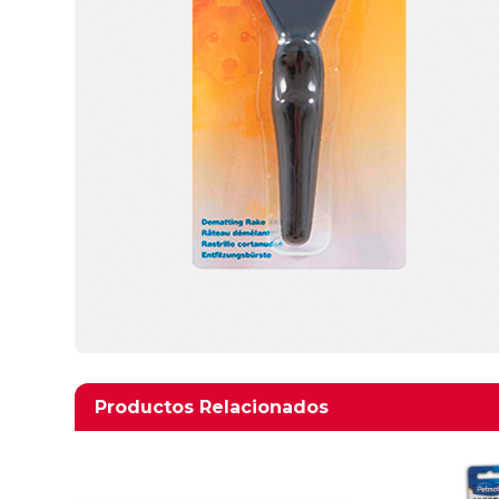
Productos relacionados
Productos Relacionados