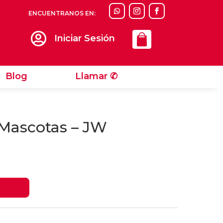
ENCUENTRANOS EN:
Llamar ✆

Iniciar Sesión
Blog
Llamar ✆
 Mascotas – JW