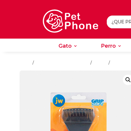
Gato
Perro
Gato
Perro
Inicio
/
Salud - Cuidado e Higiene
/
Perros
/
Cepillos 