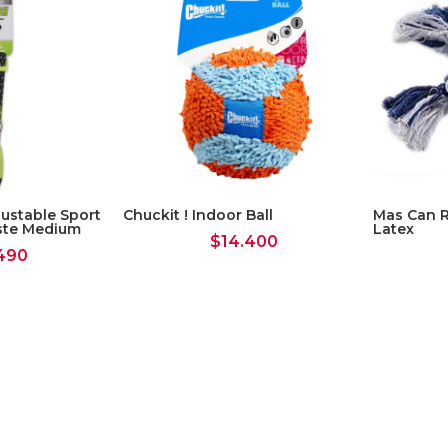
justable Sport
Chuckit ! Indoor Ball
Mas Can R
este Medium
Latex
$
14.400
490