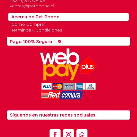
+56 (9) 3378 5146
ventas@petphone.cl
Acerca de Pet Phone
Como Comprar
Terminos y Condiciones
Pago 100% Seguro
check_circle
Síguenos en nuestras redes sociuales