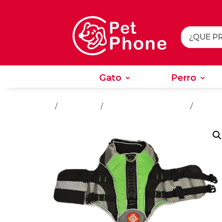
Gato
Perro
Gato
Perro
Inicio
/
Accesorios
/
Accesorios Para Perros
/
Ropa P