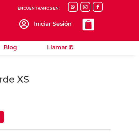
ENCUENTRANOS EN:
Llamar ✆

Iniciar Sesión
Blog
Llamar ✆
rde XS