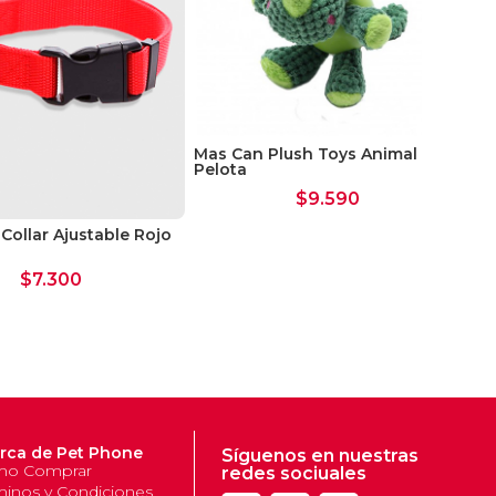
Mas Can Plush Toys Animal con
Ko
Pelota
$
9.590
Collar Ajustable Rojo
$
7.300
rca de Pet Phone
Síguenos en nuestras
o Comprar
redes sociuales
minos y Condiciones