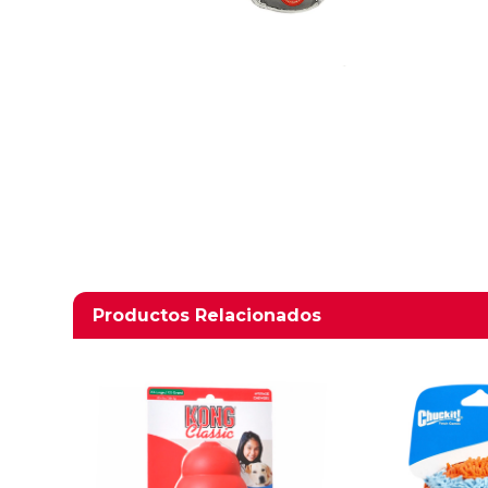
Productos relacionados
Productos Relacionados