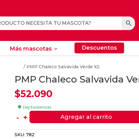
Descuentos
Más mascotas
Descuentos
Más mascotas
ara Perros
/ PMP Chaleco Salvavida Verde XS
PMP Chaleco Salvavida Ve
$
52.090
Hay Existencias
check_circle
PMP
-
+
Agregar al carrito
Chaleco
Salvavida
SKU:
782
Verde