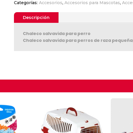
Categorías:
Accesorios
,
Accesorios para Mascotas
,
Acce
XS
cantidad
Descripción
Chaleco salvavida para perro
Chaleco salvavida para perros de raza pequeña,
Seguir C