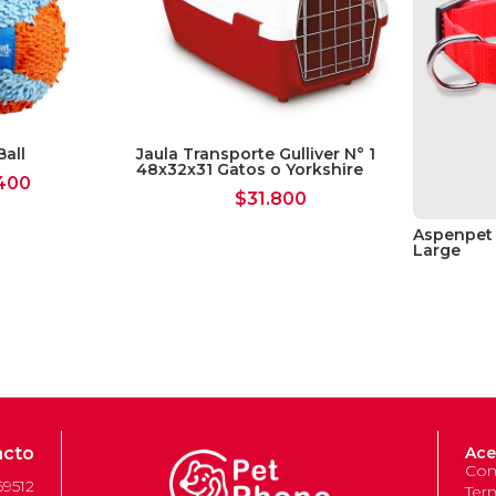
Ball
Jaula Transporte Gulliver N° 1
48x32x31 Gatos o Yorkshire
400
$
31.800
Aspenpet 
Large
acto
Ace
Com
69512
Ter