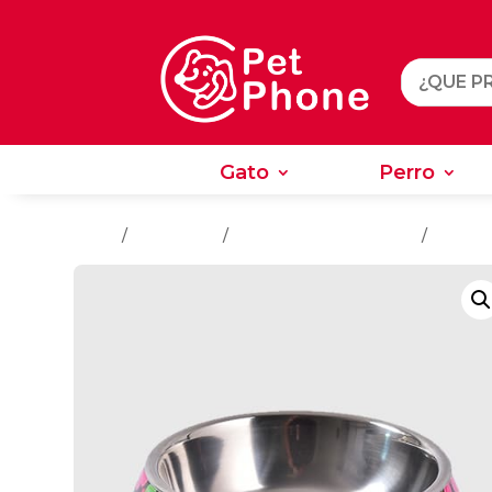
Gato
Perro
Gato
Perro
Inicio
/
Accesorios
/
Accesorios Para Perros
/
Comedo