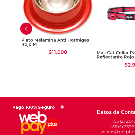
rmigas
Plato Melamina Anti Hormigas
Rojo M
$
11.000
Mas Cat Collar P
Reflectante Rojo
$
2.
Pago 100% Seguro
check_circle
Datos de Cont
+56 (2) 224
+56 (9) 3378
ventas@petphon