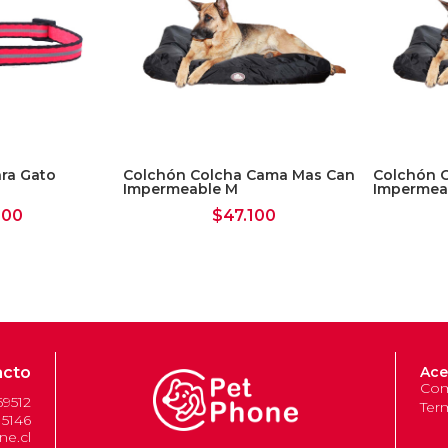
ara Gato
Colchón Colcha Cama Mas Can
Colchón 
Impermeable M
Impermea
900
$
47.100
acto
Ace
Com
69512
Ter
 5146
e.cl