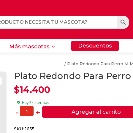
Descuentos
Más mascotas
Descuentos
Más mascotas
res y Bebedores Para Perros
/ Plato Redondo Para Perro M M
Plato Redondo Para Perro
$
14.400
Hay Existencias
check_circle
Plato
-
+
Agregar al carrito
Redondo
Para
SKU:
1635
Perro