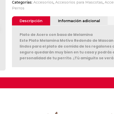
Categorías:
Accesorios
,
Accesorios para Mascotas
,
Acce
M
Perros
Motivo
Rojo
cantidad
Descripción
Información adicional
Plato de Acero con basa de Melamina
Este Plato Melamina Motivo Redondo de Mascan v
lindos para el plato de comida de los regalones d
seguro quedarán muy bien en tu casa y podrás ele
Seguir C
personalidad de tu perrito. ¡Tú amiguito se ver