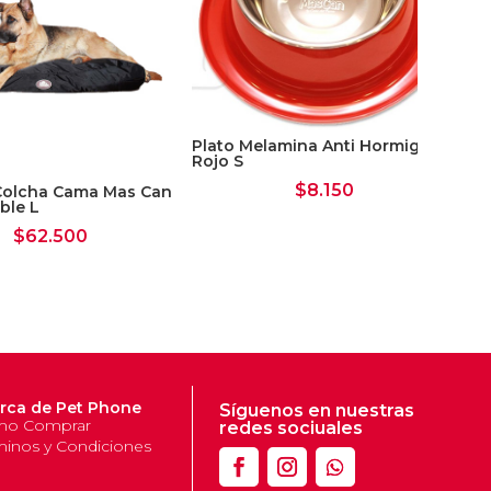
Plato Melamina Anti Hormigas
Pl
Rojo S
Ro
$
8.150
Colcha Cama Mas Can
ble L
$
62.500
rca de Pet Phone
Síguenos en nuestras
o Comprar
redes sociuales
minos y Condiciones