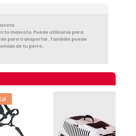
ascota
on tu mascota. Puede utilizarse para
ómodo para transportar. También puede
comida de tu perro.
omprando
o 0,6 cm
000
ta!