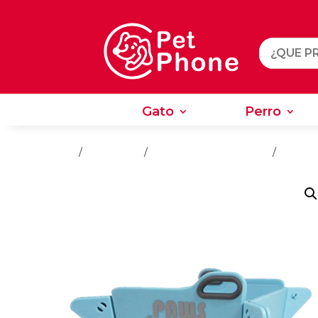
Gato
Perro
Gato
Perro
Inicio
/
Accesorios
/
Accesorios Para Perros
/
Comedo