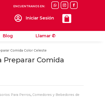
ENCUENTRANOS EN:
Llamar ✆

Iniciar Sesión
Blog
Llamar ✆
reparar Comida Color Celeste
ra Preparar Comida
sorios Para Perros
,
Comedores y Bebedores de