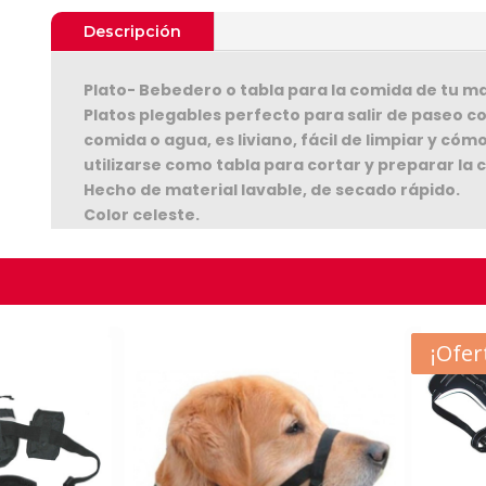
Descripción
Plato- Bebedero o tabla para la comida de tu m
Platos plegables perfecto para salir de paseo c
comida o agua, es liviano, fácil de limpiar y c
utilizarse como tabla para cortar y preparar la 
Hecho de material lavable, de secado rápido.
Color celeste.
Seguir C
Dimensiones: Largo 26,5 cm. / Ancho 22 cm. / Alt
- $3.
¡Ofer