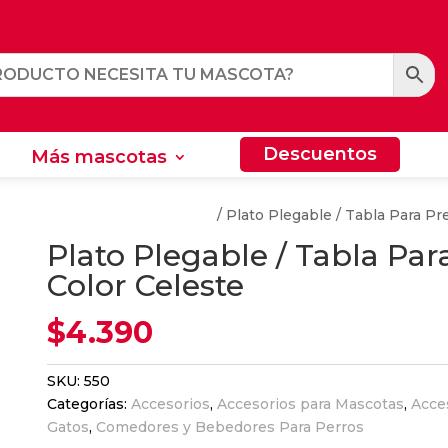
Descuentos
Más mascotas
Descuentos
Más mascotas
res y Bebedores Para Perros
/ Plato Plegable / Tabla Para P
Plato Plegable / Tabla Pa
Color Celeste
$
4.390
SKU:
550
Categorías:
Accesorios
,
Accesorios para Mascotas
,
Acce
Gatos
,
Comedores y Bebedores Para Perros