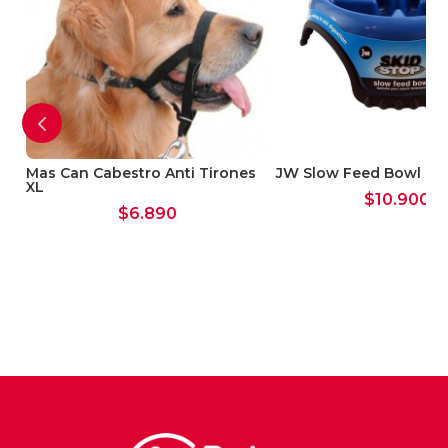
s
Mas Can Cabestro Anti Tirones
JW Slow Feed Bowl La
XL
$
10.900
$
6.890