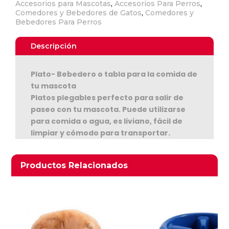
Accesorios para Mascotas
,
Accesorios Para Perros
,
Comedores y Bebedores de Gatos
,
Comedores y
Bebedores Para Perros
Descripción
Plato- Bebedero o tabla para la comida de
tu mascota
Platos plegables perfecto para salir de
paseo con tu mascota. Puede utilizarse
Ver Carrito
para comida o agua, es liviano, fácil de
limpiar y cómodo para transportar.
Seguir Comprando
También puede utilizarse como tabla para
cortar y preparar la comida de tu perro.
Productos relacionados
Productos Relacionados
Hecho de material lavable, de secado
rápido.
Color blanco.
Dimensiones: Largo 26,5 cm. / Ancho 22
cm. / Alto 0,6 cm