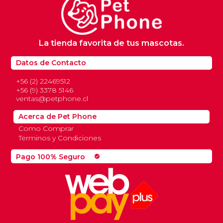
La tienda favorita de tus mascotas.
Datos de Contacto
+56 (2) 22469512
+56 (9) 3378 5146
ventas@petphone.cl
Acerca de Pet Phone
Como Comprar
Terminos y Condiciones
Pago 100% Seguro
check_circle