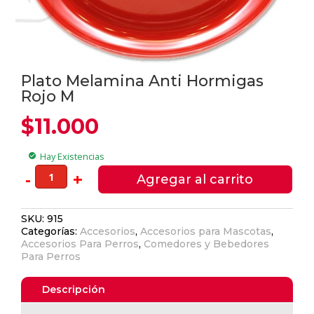
Plato Melamina Anti Hormigas
Rojo M
$
11.000
Hay Existencias
check_circle
Plato
-
+
Agregar al carrito
Melamina
Anti
SKU:
915
Hormigas
Categorías:
Accesorios
,
Accesorios para Mascotas
,
Rojo
Accesorios Para Perros
,
Comedores y Bebedores
M
Para Perros
cantidad
Descripción