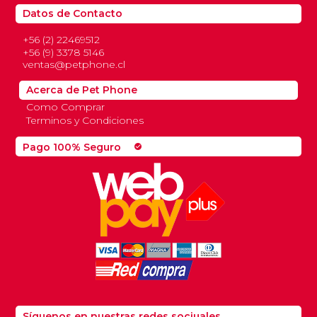
Datos de Contacto
+56 (2) 22469512
+56 (9) 3378 5146
ventas@petphone.cl
Acerca de Pet Phone
Como Comprar
Terminos y Condiciones
Pago 100% Seguro
check_circle
Síguenos en nuestras redes sociuales