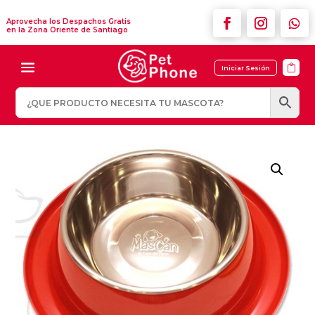
Aprovecha los Despachos Gratis
en la Zona Oriente de Santiago

Iniciar Sesión