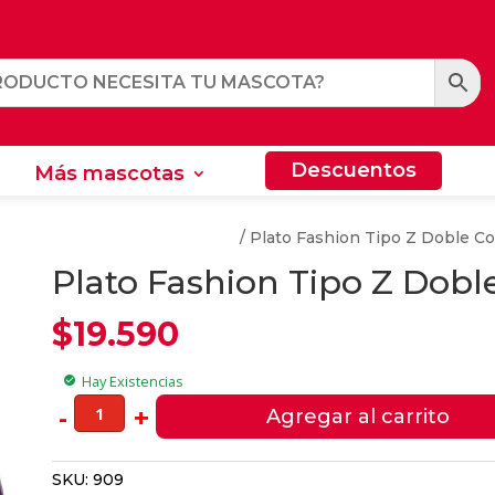
Descuentos
Más mascotas
Descuentos
Más mascotas
res y Bebedores Para Perros
/ Plato Fashion Tipo Z Doble C
Plato Fashion Tipo Z Dobl
$
19.590
Hay Existencias
check_circle
Plato
-
+
Agregar al carrito
Fashion
Tipo
SKU:
909
Z