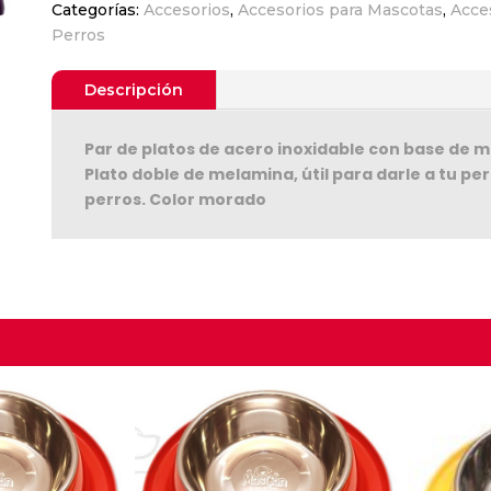
Categorías:
Accesorios
,
Accesorios para Mascotas
,
Acce
Doble
Perros
Color
Morado
M
Descripción
cantidad
Par de platos de acero inoxidable con base de 
Plato doble de melamina, útil para darle a tu pe
perros. Color morado
Seguir C