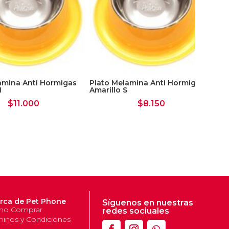
amina Anti Hormigas
Plato Melamina Anti Hormigas
M
Amarillo S
$
11.000
$
8.150
Pe
rca de Pet Phone
Síguenos en nuestras
o Comprar
redes sociuales
minos y Condiciones