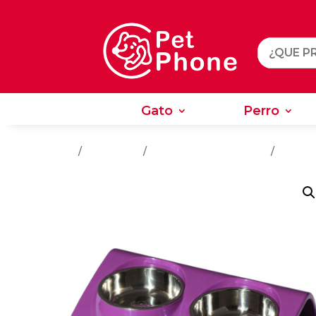
Gato
Perro
Gato
Perro
Inicio
/
Accesorios
/
Accesorios Para Perros
/
Comedo