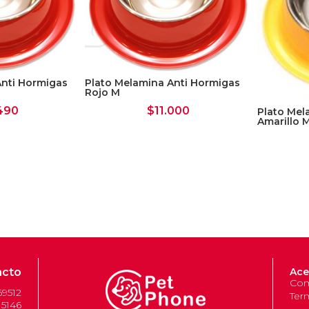
Anti Hormigas
Plato Melamina Anti Hormigas
Rojo M
490
$
11.000
Plato Mel
Amarillo 
acto
Ace
Com
69512
Ter
 5146