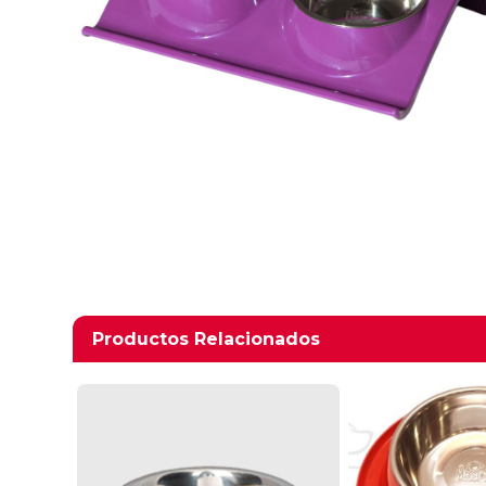
Productos relacionados
Productos Relacionados