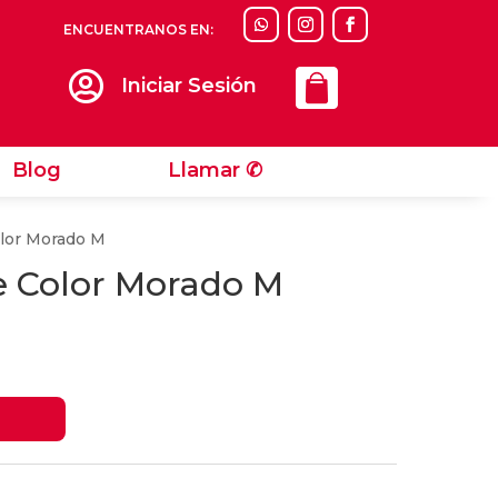
ENCUENTRANOS EN:
Llamar ✆

Iniciar Sesión
Blog
Llamar ✆
olor Morado M
e Color Morado M