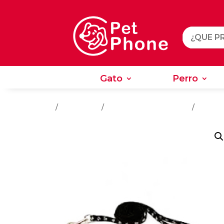
Gato
Perro
Gato
Perro
Inicio
/
Accesorios
/
Accesorios Para Perros
/
Collare