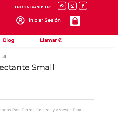
ENCUENTRANOS EN:
Llamar ✆

Iniciar Sesión
Blog
Llamar ✆
mall
lectante Small
sorios Para Perros
,
Collares y Arneses Para