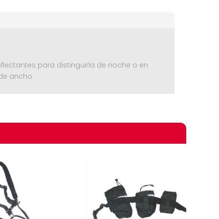
flectantes para distinguirla de noche o en
s de ancho
omprando